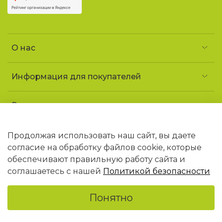
О нас
Информация для покупателей
Реквизиты и контакты
Частное предприятие «УголочекТорг»
УНП 690852163
Продолжая использовать наш сайт, вы даете
Юридический адрес: 223141 Минская обл.,
согласие на обработку файлов cookie, которые
г. Логойск, ул. Советская, 1 «ДТ Гайна»
обеспечивают правильную работу сайта и
В торговом реестре РБ с 09.02.2026 N768406
соглашаетесь с нашей
Политикой безопасности
Понятно
Главная
Поиск
Корзина
Избранное
Профиль