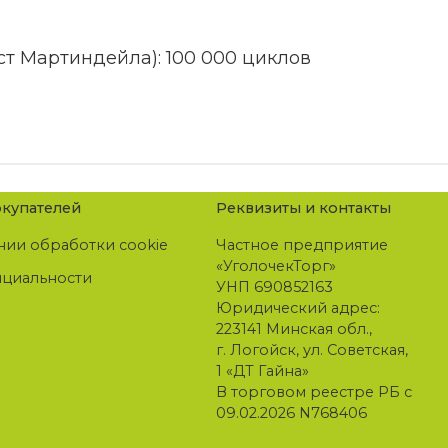
ст Мартиндейла): 100 000 циклов
купателей
Реквизиты и контакты
нии обработки cookie
Частное предприятие
«УголочекТорг»
нциальности
УНП 690852163
Юридический адрес:
223141 Минская обл.,
г. Логойск, ул. Советская,
1 «ДТ Гайна»
В торговом реестре РБ с
09.02.2026 N768406