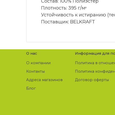
Состав: 100% Полиэстер
Плотность: 395 г/м
²
Устойчивость к истиранию (те
Поставщик: BELKRAFT
О нас
Информация для по
О компании
Политика в отноше
Контакты
Политика конфиде
Адреса магазинов
Договор оферты
Блог