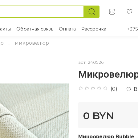
акты
Обратная связь
Оплата
Рассрочка
+375
юр
микровелюр
арт.
240526
Микровелюр
(0)
В
0 BYN
Микровелюр Bubble