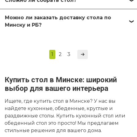
возможность увеличить площадь стола для
Сложно ли собрать стол?
долговечных материалов. Чаще всего это
праздников и приёма гостей. Уточнить, является ли
сочетание деревянного каркаса или массива с
Все столы поставляются в разобранном виде, но
конкретная модель раздвижной, можно по фото
различными покрытиями столешницы. Точные
Можно ли заказать доставку стола по
сборка достаточно проста и интуитивно понятна. В
или у менеджера.
Минску и РБ?
характеристики каждой модели указаны в карточке
комплекте есть вся необходимая фурнитура и
товара.
подробная инструкция. При желании вы также
Да, мы осуществляем доставку по Минску и
можете заказать услуги профессиональной сборки.
всей Беларуси. Стоимость и сроки доставки зависят
от адреса и габаритов стола. Чтобы узнать точную
1
2
3
информацию, просто оформите предварительный
заказ или запросите обратный звонок.
Купить стол в Минске: широкий
выбор для вашего интерьера
Ищете, где купить стол в Минске? У нас вы
найдете кухонные, обеденные, круглые и
раздвижные столы. Купить кухонный стол или
обеденный стол это просто! Мы предлагаем
стильные решения для вашего дома.