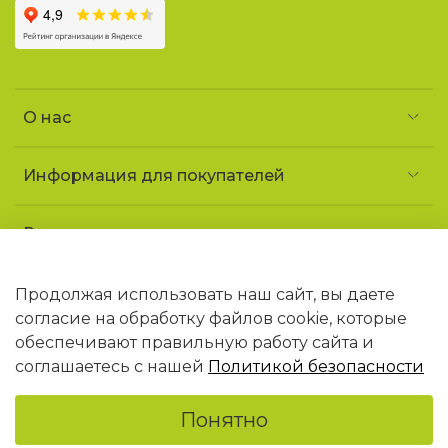
О нас
Информация для покупателей
Реквизиты и контакты
Частное предприятие «УголочекТорг»
УНП 690852163
Продолжая использовать наш сайт, вы даете
Юридический адрес: 223141 Минская обл.,
согласие на обработку файлов cookie, которые
г. Логойск, ул. Советская, 1 «ДТ Гайна»
обеспечивают правильную работу сайта и
В торговом реестре РБ с 09.02.2026 N768406
соглашаетесь с нашей
Политикой безопасности
Понятно