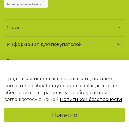
О нас
Информация для покупателей
Реквизиты и контакты
Частное предприятие «УголочекТорг»
УНП 690852163
Продолжая использовать наш сайт, вы даете
Юридический адрес: 223141 Минская обл.,
согласие на обработку файлов cookie, которые
г. Логойск, ул. Советская, 1 «ДТ Гайна»
обеспечивают правильную работу сайта и
В торговом реестре РБ с 09.02.2026 N768406
соглашаетесь с нашей
Политикой безопасности
Понятно
Главная
Поиск
Корзина
Избранное
Профиль