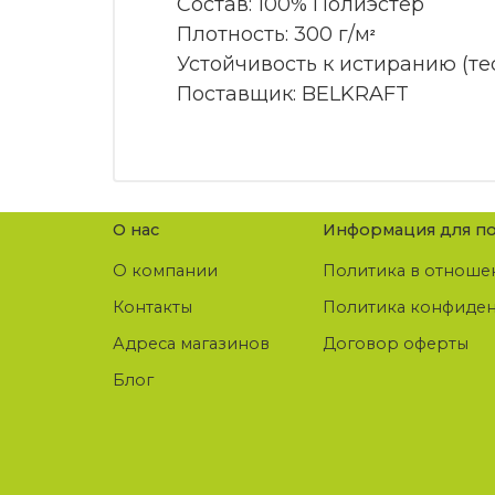
Состав: 100% Полиэстер
Плотность: 300 г/м
²
Устойчивость к истиранию (те
Поставщик: BELKRAFT
О нас
Информация для по
О компании
Политика в отноше
Контакты
Политика конфиде
Адреса магазинов
Договор оферты
Блог