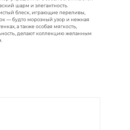
вский шарм и элегантность.
стый блеск, играющие переливы,
к — будто морозный узор и нежная
тенках, а также особая мягкость,
льность, делают коллекцию желанным
м.