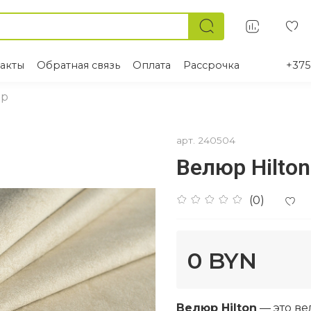
акты
Обратная связь
Оплата
Рассрочка
+375
юр
арт.
240504
Велюр Hilton
(0)
0 BYN
Велюр Hilton
— это ве