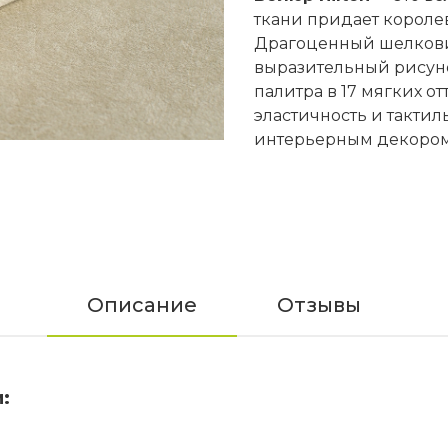
ткани придает короле
Драгоценный шелкови
выразительный рисуно
палитра в 17 мягких от
эластичность и такти
интерьерным декоро
Описание
Отзывы
: