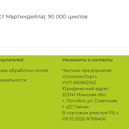
ст Мартиндейла): 90 000 циклов
купателей
Реквизиты и контакты
нии обработки cookie
Частное предприятие
«УголочекТорг»
нциальности
УНП 690852163
Юридический адрес:
223141 Минская обл.,
г. Логойск, ул. Советская,
1 «ДТ Гайна»
В торговом реестре РБ с
09.02.2026 N768406