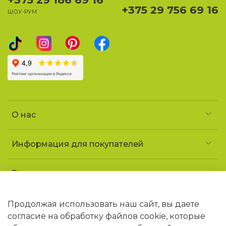
+375 29 756 69 16
ШОУ-РУМ
О нас
Информация для покупателей
Реквизиты и контакты
Частное предприятие «УголочекТорг»
УНП 690852163
Продолжая использовать наш сайт, вы даете
Юридический адрес: 223141 Минская обл.,
согласие на обработку файлов cookie, которые