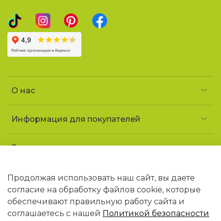
О нас
Информация для покупателей
Реквизиты и контакты
Частное предприятие «УголочекТорг»
УНП 690852163
Продолжая использовать наш сайт, вы даете
Юридический адрес: 223141 Минская обл.,
согласие на обработку файлов cookie, которые
г. Логойск, ул. Советская, 1 «ДТ Гайна»
обеспечивают правильную работу сайта и
В торговом реестре РБ с 09.02.2026 N768406
соглашаетесь с нашей
Политикой безопасности