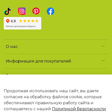
О нас
Информация для покупателей
Реквизиты и контакты
Частное предприятие «УголочекТорг»
УНП 690852163
Продолжая использовать наш сайт, вы даете
Юридический адрес: 223141 Минская обл.,
согласие на обработку файлов cookie, которые
г. Логойск, ул. Советская, 1 «ДТ Гайна»
обеспечивают правильную работу сайта и
В торговом реестре РБ с 09.02.2026 N768406
соглашаетесь с нашей
Политикой безопасности