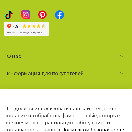
О нас
Информация для покупателей
Реквизиты и контакты
Частное предприятие «УголочекТорг»
УНП 690852163
Продолжая использовать наш сайт, вы даете
Юридический адрес: 223141 Минская обл.,
согласие на обработку файлов cookie, которые
г. Логойск, ул. Советская, 1 «ДТ Гайна»
обеспечивают правильную работу сайта и
В торговом реестре РБ с 09.02.2026 N768406
соглашаетесь с нашей
Политикой безопасности