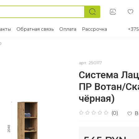
акты
Обратная связь
Оплата
Рассрочка
+375
о
арт.
250117
Система Лац
ПР Вотан/Ск
чёрная)
(0)
В