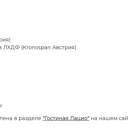
рия)
в ЛХДФ (Kronospan Австрия)
т
лена в разделе
"Гостиная Лацио"
на нашем сай