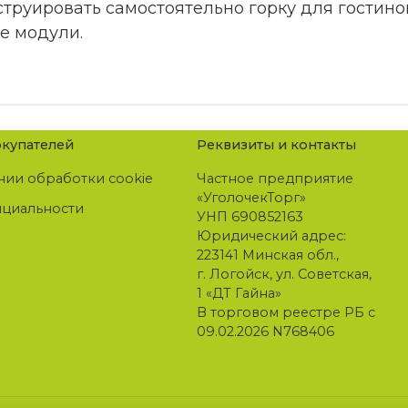
труировать самостоятельно горку для гостино
е модули.
купателей
Реквизиты и контакты
нии обработки cookie
Частное предприятие
«УголочекТорг»
нциальности
УНП 690852163
Юридический адрес:
223141 Минская обл.,
г. Логойск, ул. Советская,
1 «ДТ Гайна»
В торговом реестре РБ с
09.02.2026 N768406