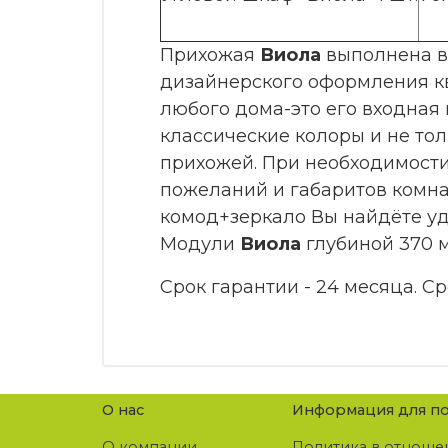
Прихожая
Виола
выполнена в
дизайнерского оформления кв
любого дома-это его входная 
классические колоры и не тол
прихожей. При необходимости
пожеланий и габаритов комна
комод+зеркало Вы найдёте у
Модули
Виола
глубиной 370 
Срок гарантии - 24 месяца. Ср
О нас
Информация для по
О компании
Политика в отноше