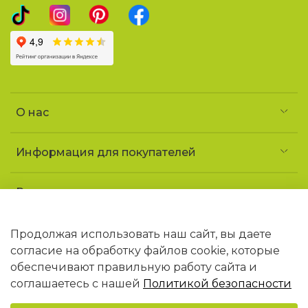
О нас
Информация для покупателей
Реквизиты и контакты
Частное предприятие «УголочекТорг»
УНП 690852163
Продолжая использовать наш сайт, вы даете
Юридический адрес: 223141 Минская обл.,
согласие на обработку файлов cookie, которые
г. Логойск, ул. Советская, 1 «ДТ Гайна»
обеспечивают правильную работу сайта и
В торговом реестре РБ с 09.02.2026 N768406
соглашаетесь с нашей
Политикой безопасности