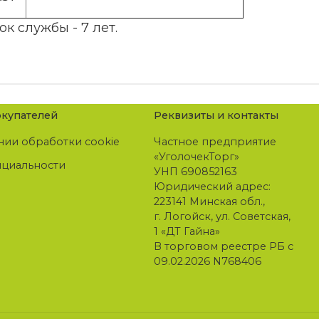
ок службы - 7 лет.
купателей
Реквизиты и контакты
нии обработки cookie
Частное предприятие
«УголочекТорг»
нциальности
УНП 690852163
Юридический адрес:
223141 Минская обл.,
г. Логойск, ул. Советская,
1 «ДТ Гайна»
В торговом реестре РБ с
09.02.2026 N768406