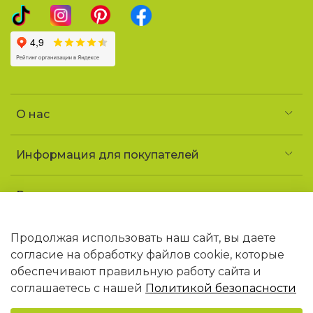
О нас
Информация для покупателей
Реквизиты и контакты
Частное предприятие «УголочекТорг»
УНП 690852163
Продолжая использовать наш сайт, вы даете
Юридический адрес: 223141 Минская обл.,
согласие на обработку файлов cookie, которые
г. Логойск, ул. Советская, 1 «ДТ Гайна»
обеспечивают правильную работу сайта и
В торговом реестре РБ с 09.02.2026 N768406
соглашаетесь с нашей
Политикой безопасности