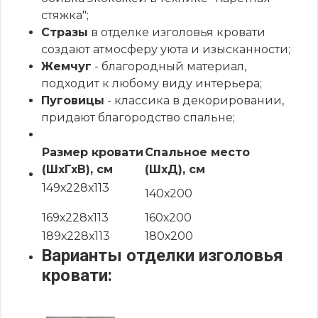
стяжка";
Стразы
в отделке изголовья кровати
создают атмосферу уюта и изысканности;
Жемчуг
- благородный материал,
подходит к любому виду интерьера;
Пуговицы
- классика в декорировании,
придают благородство спальне;
Размер кровати
Спальное место
(ШхГхВ), см
(ШхД), см
149х228х113
140х200
169х228х113
160х200
189х228х113
180х200
Варианты отделки изголовья
кровати: