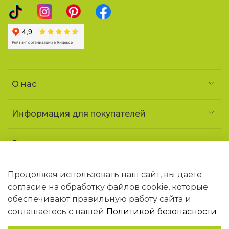
О нас
Информация для покупателей
Реквизиты и контакты
Частное предприятие «УголочекТорг»
УНП 690852163
Продолжая использовать наш сайт, вы даете
Юридический адрес: 223141 Минская обл.,
согласие на обработку файлов cookie, которые
г. Логойск, ул. Советская, 1 «ДТ Гайна»
обеспечивают правильную работу сайта и
В торговом реестре РБ с 09.02.2026 N768406
соглашаетесь с нашей
Политикой безопасности