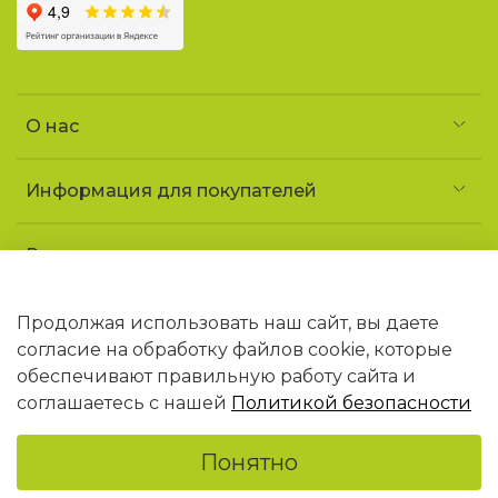
О нас
Информация для покупателей
Реквизиты и контакты
Частное предприятие «УголочекТорг»
УНП 690852163
Продолжая использовать наш сайт, вы даете
Юридический адрес: 223141 Минская обл.,
согласие на обработку файлов cookie, которые
г. Логойск, ул. Советская, 1 «ДТ Гайна»
обеспечивают правильную работу сайта и
В торговом реестре РБ с 09.02.2026 N768406
соглашаетесь с нашей
Политикой безопасности
Понятно