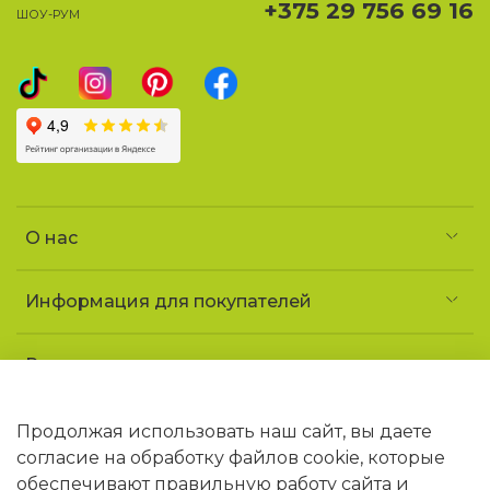
+375 29 756 69 16
ШОУ-РУМ
О нас
Информация для покупателей
Реквизиты и контакты
Частное предприятие «УголочекТорг»
УНП 690852163
Продолжая использовать наш сайт, вы даете
Юридический адрес: 223141 Минская обл.,
согласие на обработку файлов cookie, которые
г. Логойск, ул. Советская, 1 «ДТ Гайна»
обеспечивают правильную работу сайта и