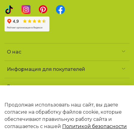
О нас
Информация для покупателей
Реквизиты и контакты
Частное предприятие «УголочекТорг»
УНП 690852163
Продолжая использовать наш сайт, вы даете
Юридический адрес: 223141 Минская обл.,
согласие на обработку файлов cookie, которые
г. Логойск, ул. Советская, 1 «ДТ Гайна»
обеспечивают правильную работу сайта и
В торговом реестре РБ с 09.02.2026 N768406
соглашаетесь с нашей
Политикой безопасности