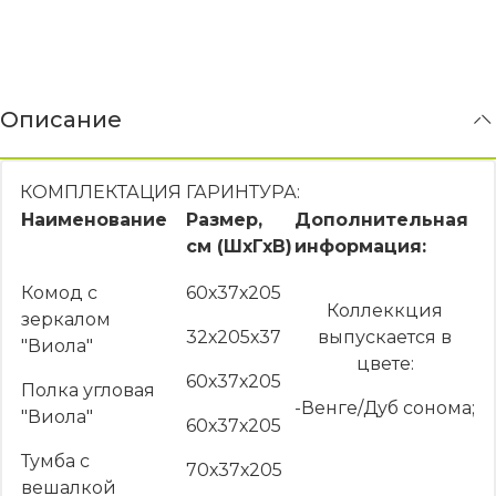
Описание
КОМПЛЕКТАЦИЯ ГАРИНТУРА:
Наименование
Размер,
Дополнительная
см (ШхГхВ)
информация:
Комод с
60х37х205
Коллеккция
зеркалом
32х205х37
выпускается в
"Виола"
цвете:
60х37х205
Полка угловая
-Венге/Дуб сонома;
"Виола"
60х37х205
Тумба с
70х37х205
вешалкой