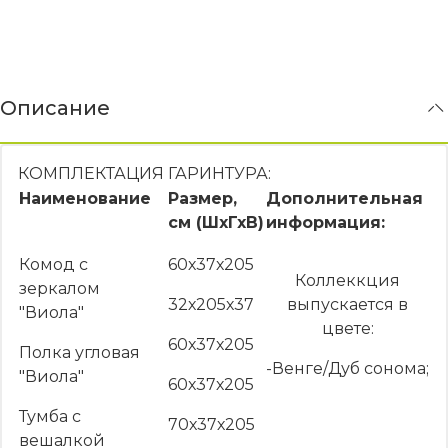
Описание
КОМПЛЕКТАЦИЯ ГАРИНТУРА:
Наименование
Размер,
Дополнительная
см (ШхГхВ)
информация:
Комод с
60х37х205
Коллеккция
зеркалом
32х205х37
выпускается в
"Виола"
цвете:
60х37х205
Полка угловая
-Венге/Дуб сонома;
"Виола"
60х37х205
Тумба с
70х37х205
вешалкой