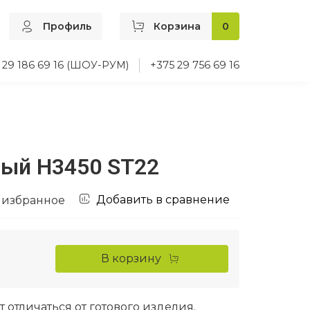
Профиль
Корзина
0
 29 186 69 16 (ШОУ-РУМ)
+375 29 756 69 16
лый H3450 ST22
Добавить в сравнение
 избранное
В корзину
т отличаться от готового изделия.