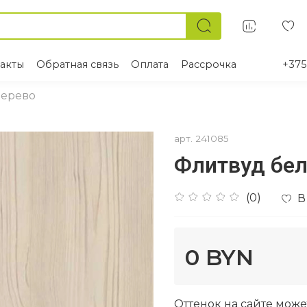
акты
Обратная связь
Оплата
Рассрочка
+375
ерево
арт.
241085
Флитвуд бе
(0)
В
0 BYN
Оттенок на сайте може