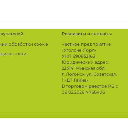
купателей
Реквизиты и контакты
нии обработки cookie
Частное предприятие
«УголочекТорг»
нциальности
УНП 690852163
Юридический адрес:
223141 Минская обл.,
г. Логойск, ул. Советская,
1 «ДТ Гайна»
В торговом реестре РБ с
09.02.2026 N768406