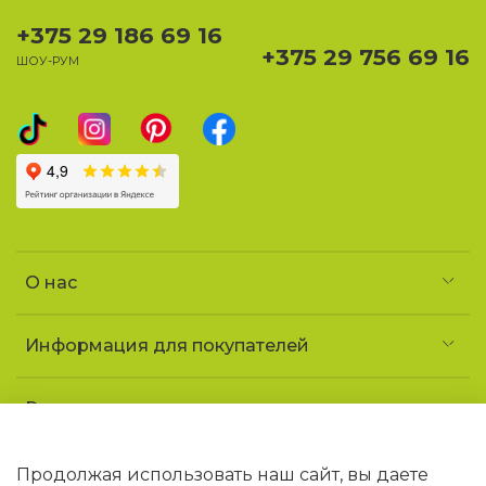
+375 29 186 69 16
+375 29 756 69 16
ШОУ-РУМ
О нас
Информация для покупателей
Реквизиты и контакты
Частное предприятие «УголочекТорг»
УНП 690852163
Продолжая использовать наш сайт, вы даете