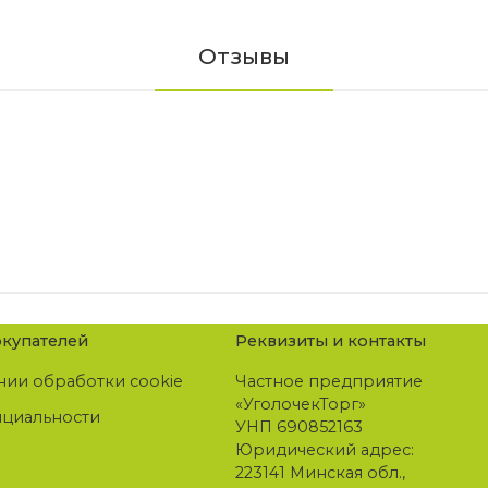
Отзывы
купателей
Реквизиты и контакты
нии обработки cookie
Частное предприятие
«УголочекТорг»
нциальности
УНП 690852163
Юридический адрес:
223141 Минская обл.,