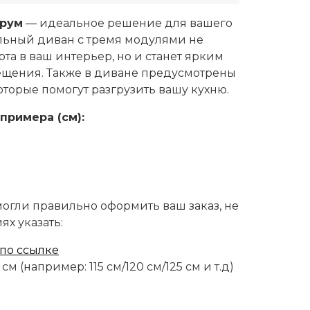
трум
—
идеальное решение для вашего
ильный диван с тремя модулями не
та в ваш интерьер, но и станет ярким
ещения. Также в диване предусмотрены
торые помогут разгрузить вашу кухню.
примера (см):
огли правильно оформить ваш заказ, не
ях указать:
по ссылке
см (например: 115 см/120 см/125
см и т.д)