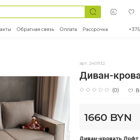
акты
Обратная связь
Оплата
Рассрочка
+375
арт.
240932
Диван-кров
(0)
В
1660 BYN
Диван-кровать Лофт