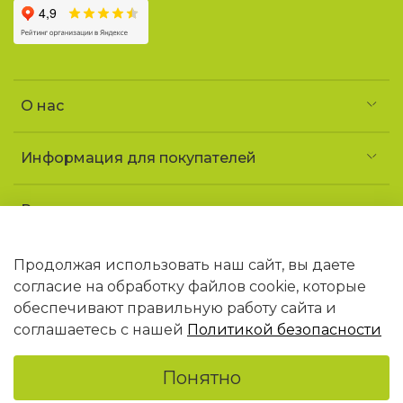
О нас
Информация для покупателей
Реквизиты и контакты
Частное предприятие «УголочекТорг»
УНП 690852163
Продолжая использовать наш сайт, вы даете
Юридический адрес: 223141 Минская обл.,
согласие на обработку файлов cookie, которые
г. Логойск, ул. Советская, 1 «ДТ Гайна»
обеспечивают правильную работу сайта и
В торговом реестре РБ с 09.02.2026 N768406
соглашаетесь с нашей
Политикой безопасности
Понятно